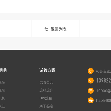
返回列表
机构
试管方案
格鲁吉亚
139822
医院
试管婴儿
医院
冻精冻卵
10000@
机构
HIV洗精
haoivf8
入驻
亲子鉴定