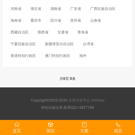
河南省
湖北省
湖南省
广东省
广西壮族自治区
海南省
重庆市
四川省
贵州省
云南省
西藏自治区
陕西省
甘肃省
青海省
宁夏回族自治区
新疆维吾尔自治区
台湾省
香港特别行政区
澳门特别行政区
海外
共
0
页
0
条
Copyright©2025-2030
全球试管平台
SiteMap
本站出租出售,联系QQ:14827188
首页
医院
方案
留言