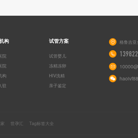
机构
试管方案
格鲁吉亚
139822
医院
试管婴儿
医院
冻精冻卵
10000@
机构
HIV洗精
haoivf8
入驻
亲子鉴定
之家
世孕汇
Tag标签大全