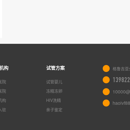
机构
试管方案
格鲁吉亚
139822
医院
试管婴儿
医院
冻精冻卵
10000@
机构
HIV洗精
haoivf8
入驻
亲子鉴定