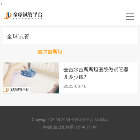
<
全球试管
吉尔吉斯坦
去吉尔吉斯斯坦医院做试管婴
儿多少钱?
2025-03-18
Copyright©2025-2030
全球试管平台
SiteMap
本站出租出售,联系QQ:14827188