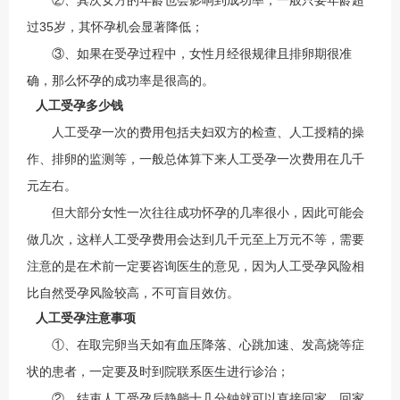
②、其次女方的年龄也会影响到成功率，一般只要年龄超
过35岁，其怀孕机会显著降低；
③、如果在受孕过程中，女性月经很规律且排卵期很准
确，那么怀孕的成功率是很高的。
人工受孕多少钱
人工受孕一次的费用包括夫妇双方的检查、人工授精的操
作、排卵的监测等，一般总体算下来人工受孕一次费用在几千
元左右。
但大部分女性一次往往成功怀孕的几率很小，因此可能会
做几次，这样人工受孕费用会达到几千元至上万元不等，需要
注意的是在术前一定要咨询医生的意见，因为人工受孕风险相
比自然受孕风险较高，不可盲目效仿。
人工受孕注意事项
①、在取完卵当天如有血压降落、心跳加速、发高烧等症
状的患者，一定要及时到院联系医生进行诊治；
②、结束人工受孕后静躺十几分钟就可以直接回家，回家