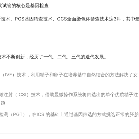
代试管的核心是基因检查
技术、PGS基因筛查技术、CCS全面染色体筛查技术这3种，其中
儿技术不断创新，经历了一代、二代、三代的迭代发展。
植（IVF）技术，利用精子和卵子在培养基中自然结合的方法解决了女
微注射（ICSI）技术，借助显微操作系统将筛选出的单个优质精子注
问题
测（PGT），在ICSI的基础上通过基因筛选的方式挑选正常的胚胎