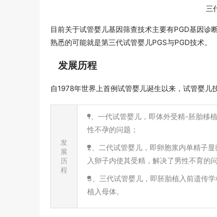
三
目前关于试管婴儿基因筛查技术主要有PGD基因诊断
熟悉的可能就是第三代试管婴儿PGS与PGD技术。
发展历程
自1978年世界上首例试管婴儿诞生以来，试管婴
1、一代试管婴儿，即体外受精-胚胎移
性不孕的问题；
发
2、二代试管婴儿，即卵胞浆内单精子显
展
入卵子内使其受精，解决了男性不育的
历
程
3、三代试管婴儿，即胚胎植入前遗传学检
植入母体。