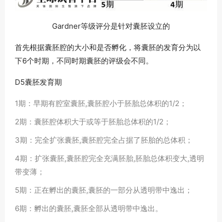
Gardner等级评分是针对囊胚设立的
首先根据囊胚腔的大小和是否孵化，将囊胚的发育分为以
下6个时期，不同时期囊胚的评级会不同。
D5囊胚发育期
1期：
早期有腔室囊胚,囊胚腔小于胚胎总体积的1/2；
2期：
囊胚腔体积大于或等于胚胎总体积的1/2；
3期：
完全扩张囊胚,囊胚腔完全占据了胚胎的总体积；
4期：
扩张囊胚,囊胚腔完全充满胚胎,胚胎总体积变大,透明
带变薄；
5期：
正在孵出的囊胚,囊胚的一部分从透明带中逸出；
6期：
孵出的囊胚,囊胚全部从透明带中逸出。