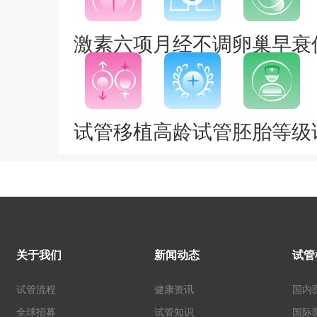
激素六项
月经不调
卵巢早衰
试管移植
高龄试管
胚胎等级
关于我们
新闻动态
试管
试管流程
健康资讯
国内
全球招募
试管知识
国际