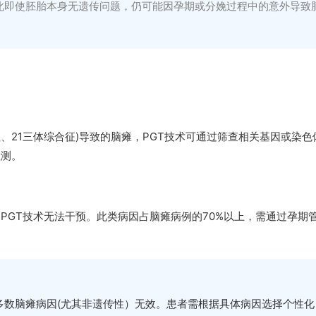
此即使胚胎本身无遗传问题，仍可能因孕期或分娩过程中的意外导致
、21三体综合征)导致的脑瘫，PGT技术可通过筛查相关基因或染色
检测。
PGT技术无法干预。此类病因占脑瘫病例的70%以上，需通过孕期
多数脑瘫病因(尤其非遗传性）无效。患者需根据具体病因选择个性化