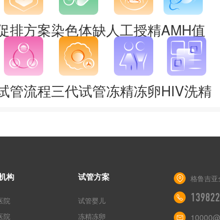
促排方案
染色体缺
人工授精
AMH值
试管流程
三代试管
冻精冻卵
HIV洗精
机构
试管方案
格鲁吉亚
139822
医院
试管婴儿
医院
冻精冻卵
10000@